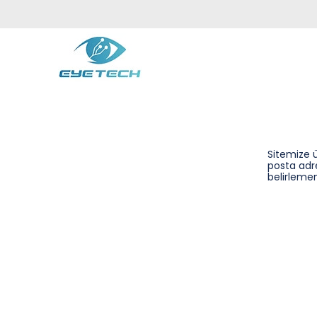
Sitemize ü
posta adre
belirlemen