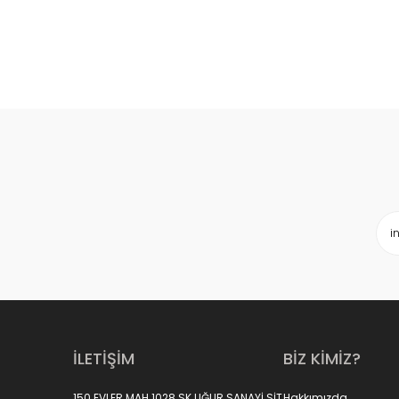
İLETİŞİM
BİZ KİMİZ?
150 EVLER MAH 1028 SK UĞUR SANAYİ SİT
Hakkımızda