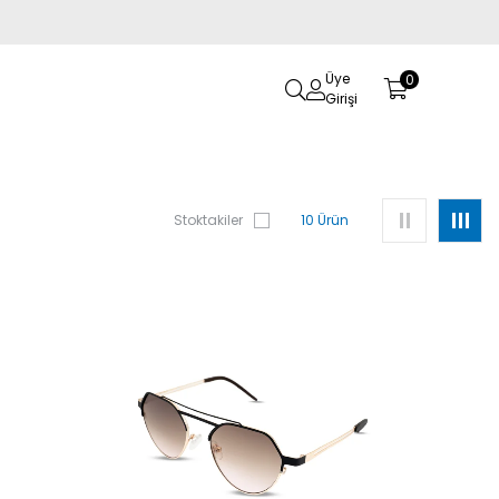
Üye
0
Girişi
Stoktakiler
10 Ürün