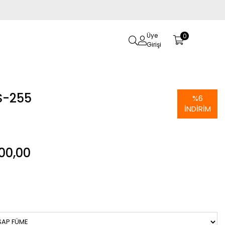
Üye
0
Girişi
S-255
%
6
İNDIRIM
00,00