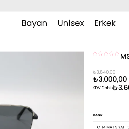
Bayan
Unisex
Erkek
M
₺3.840,00
₺3.000,00
₺3.6
KDV Dahil
Renk