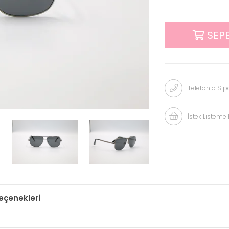
Telefonla Sipa
İstek Listeme 
çenekleri